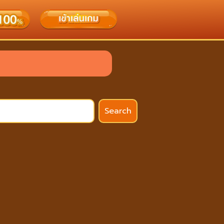
Search